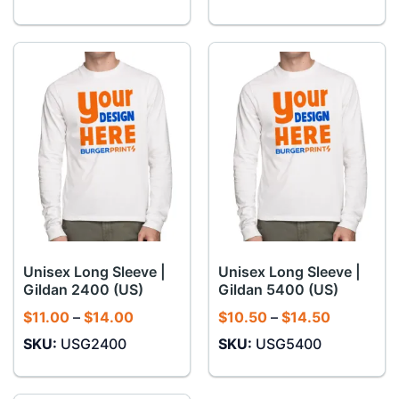
$14.25
$16.50
đến
đến
$17.25
$20.50
Unisex Long Sleeve |
Unisex Long Sleeve |
Gildan 2400 (US)
Gildan 5400 (US)
Khoảng
Khoảng
$
11.00
–
$
14.00
$
10.50
–
$
14.50
giá:
giá:
SKU:
USG2400
SKU:
USG5400
từ
từ
$11.00
$10.50
đến
đến
$14.00
$14.50