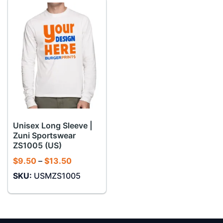
Unisex Long Sleeve |
Zuni Sportswear
ZS1005 (US)
Khoảng
$
9.50
–
$
13.50
giá:
SKU:
USMZS1005
từ
$9.50
đến
$13.50