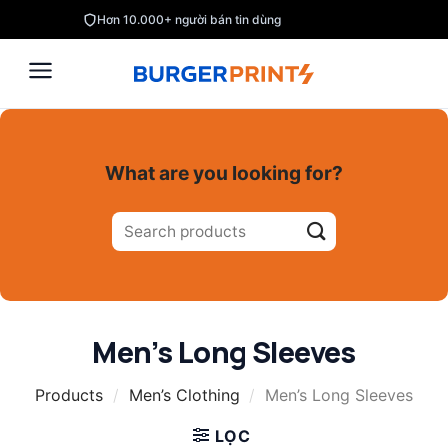
Skip
Hơn 10.000+ người bán tin dùng
to
content
What are you looking for?
Tìm
kiếm:
Men’s Long Sleeves
Products
/
Men’s Clothing
/
Men’s Long Sleeves
LỌC