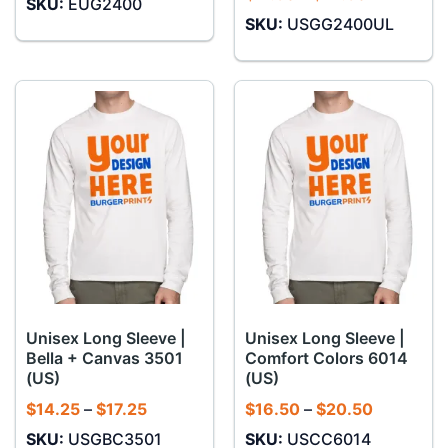
SKU:
EUG2400
từ
giá:
$14.00
SKU:
USGG2400UL
từ
đến
$11.50
$16.00
đến
$14.50
Unisex Long Sleeve |
Unisex Long Sleeve |
Bella + Canvas 3501
Comfort Colors 6014
(US)
(US)
Khoảng
Khoảng
$
14.25
–
$
17.25
$
16.50
–
$
20.50
giá:
giá:
SKU:
USGBC3501
SKU:
USCC6014
từ
từ