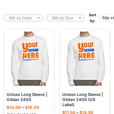
Sort
Bất kỳ Color
Bất kỳ Size
by:
Unisex Long Sleeve |
Unisex Long Sleeve |
Gildan 2400
Gildan 2400 (US
Label)
Khoảng
$
14.00
–
$
16.00
giá:
Khoảng
$
11.50
–
$
14.50