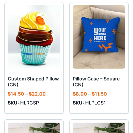
$25.00
$18.75
Custom Shaped Pillow
Pillow Case – Square
(CN)
(CN)
Khoảng
Khoảng
$
14.50
–
$
22.00
$
8.00
–
$
11.50
giá:
giá:
SKU:
HLRCSP
SKU:
HLPLCS1
từ
từ
$14.50
$8.00
đến
đến
$22.00
$11.50