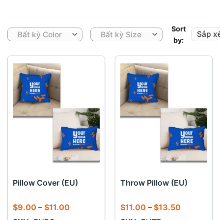
Sort
Bất kỳ Color
Bất kỳ Size
by:
Pillow Cover (EU)
Throw Pillow (EU)
Khoảng
Khoảng
$
9.00
–
$
11.00
$
11.00
–
$
13.50
giá:
giá: