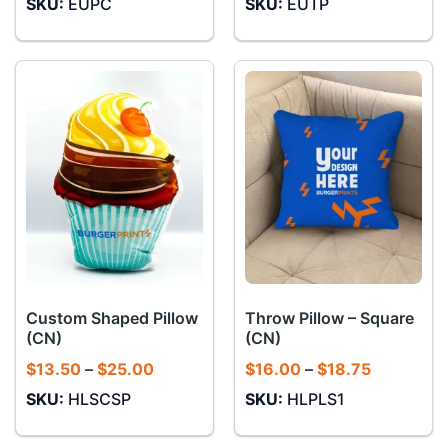
SKU:
EUPC
SKU:
EUTP
từ
từ
$9.00
$11.00
đến
đến
$11.00
$13.50
Custom Shaped Pillow
Throw Pillow – Square
(CN)
(CN)
Khoảng
Khoảng
$
13.50
–
$
25.00
$
16.00
–
$
18.75
giá:
giá:
SKU:
HLSCSP
SKU:
HLPLS1
từ
từ
$13.50
$16.00
đến
đến