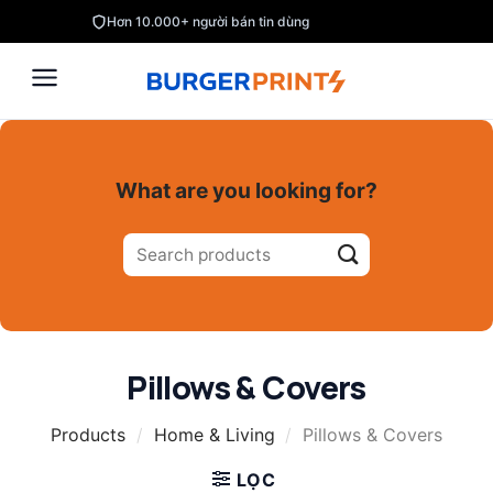
Skip
Hơn 10.000+ người bán tin dùng
to
content
What are you looking for?
Tìm
kiếm:
Pillows & Covers
Products
/
Home & Living
/
Pillows & Covers
LỌC