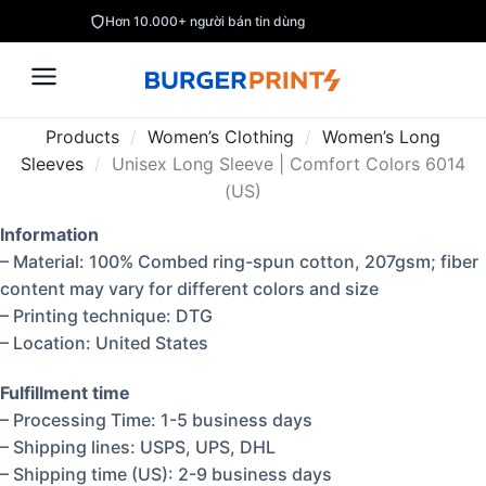
Hơn 10.000+ người bán tin dùng
Products
/
Women’s Clothing
/
Women’s Long
Sleeves
/
Unisex Long Sleeve | Comfort Colors 6014
(US)
Information
– Material: 100% Combed ring-spun cotton, 207gsm; fiber
content may vary for different colors and size
– Printing technique: DTG
– Location: United States
Fulfillment time
– Processing Time: 1-5 business days
– Shipping lines: USPS, UPS, DHL
– Shipping time (US): 2-9 business days