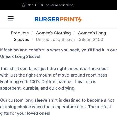
Hơn 10.000+ người bán tin dùng
Products
/
Women’s Clothing
/
Women’s Long
Sleeves
/
Unisex Long Sleeve | Gildan 2400
If fashion and comfort is what you seek, you’ll find it in our
Unisex Long Sleeve!
This shirt combines just the right amount of thickness
with just the right amount of move-around roominess.
Featuring with 100% Cotton material, this item is
absorbent, durable, and quick-drying.
Our custom long sleeve shirt is destined to become a hot
clothing choice when the temperature dips. The perfect
gifts for your loved ones!