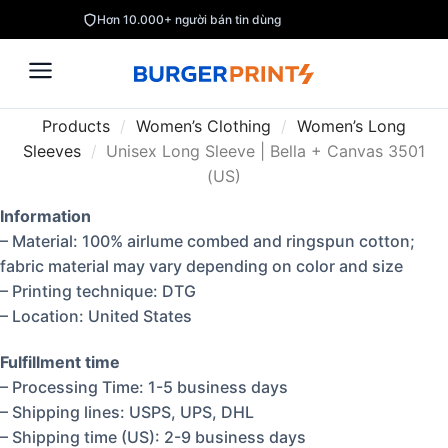
Hơn 10.000+ người bán tin dùng
Products
/
Women’s Clothing
/
Women’s Long
Sleeves
/
Unisex Long Sleeve | Bella + Canvas 3501
(US)
Information
– Material:
100% airlume combed and ringspun cotton;
fabric material may vary depending on color and size
– Printing technique: DTG
– Location: United States
Fulfillment time
– Processing Time: 1-5 business days
– Shipping lines: USPS, UPS, DHL
– Shipping time (US): 2-9 business days