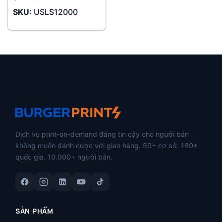
SKU:
USLS12000
Dịch vụ print-on-demand đáng tin cậy cho người bán
không muốn đánh cược với giao hàng. 50+ cơ sở. 160+
quốc gia. 10.000+ người bán.
SẢN PHẨM