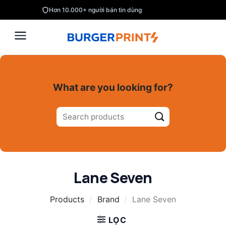
Skip
Hơn 10.000+ người bán tin dùng
to
content
What are you looking for?
Tìm
kiếm:
Lane Seven
Products
/
Brand
/
Lane Seven
LỌC