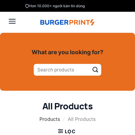
Skip
Hơn 10.000+ người bán tin dùng
to
content
What are you looking for?
Tìm
kiếm:
All Products
Products
/
All Products
LỌC