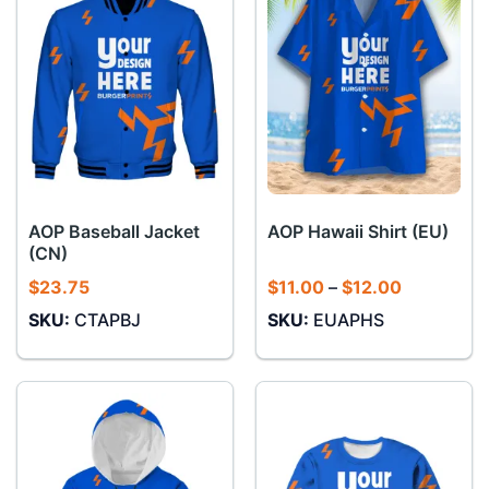
AOP Baseball Jacket
AOP Hawaii Shirt (EU)
(CN)
Khoảng
$
23.75
$
11.00
–
$
12.00
giá:
SKU:
CTAPBJ
SKU:
EUAPHS
từ
$11.00
đến
$12.00