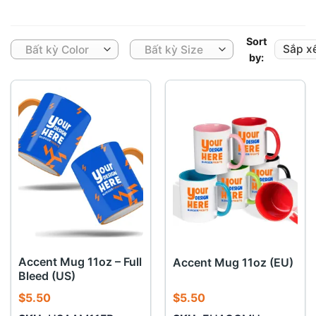
Sort
Bất kỳ Color
Bất kỳ Size
by:
Accent Mug 11oz – Full
Accent Mug 11oz (EU)
Bleed (US)
$
5.50
$
5.50