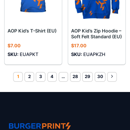
AOP Kid’s Zip Hoodie –
AOP Kid’s T-Shirt (EU)
Soft Felt Standard (EU)
$
7.00
$
17.00
SKU:
EUAPKT
SKU:
EUAPKZH
1
2
3
4
…
28
29
30