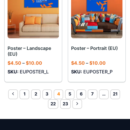
Poster – Landscape
Poster – Portrait (EU)
(EU)
Khoảng
Khoảng
$
4.50
–
$
10.00
$
4.50
–
$
10.00
giá:
giá:
SKU:
EUPOSTER_L
SKU:
EUPOSTER_P
từ
từ
$4.50
$4.50
đến
đến
$10.00
$10.00
1
2
3
4
5
6
7
…
21
22
23