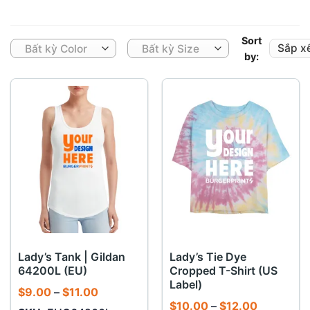
Sort
Bất kỳ Color
Bất kỳ Size
by:
Lady’s Tank | Gildan
Lady’s Tie Dye
64200L (EU)
Cropped T-Shirt (US
Label)
Khoảng
$
9.00
–
$
11.00
giá:
Khoảng
$
10.00
–
$
12.00