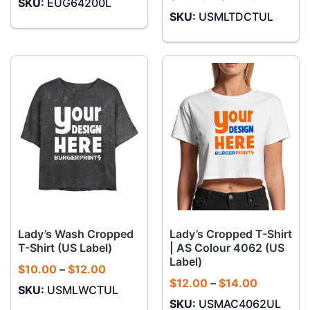
SKU:
EUG64200L
từ
giá:
$9.00
SKU:
USMLTDCTUL
từ
đến
$10.00
$11.00
đến
$12.00
Lady’s Wash Cropped
Lady’s Cropped T-Shirt
T-Shirt (US Label)
| AS Colour 4062 (US
Label)
Khoảng
$
10.00
–
$
12.00
giá:
Khoảng
$
12.00
–
$
14.00
SKU:
USMLWCTUL
từ
giá:
$10.00
SKU:
USMAC4062UL
từ