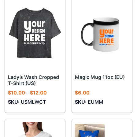
Lady’s Wash Cropped
Magic Mug 11oz (EU)
T-Shirt (US)
Khoảng
$
10.00
–
$
12.00
$
6.00
giá:
SKU:
USMLWCT
SKU:
EUMM
từ
$10.00
đến
$12.00