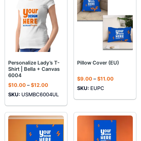
Personalize Lady’s T-
Pillow Cover (EU)
Shirt | Bella + Canvas
6004
Khoảng
$
9.00
–
$
11.00
giá:
Khoảng
$
10.00
–
$
12.00
SKU:
EUPC
từ
giá:
$9.00
SKU:
USMBC6004UL
từ
đến
$10.00
$11.00
đến
$12.00