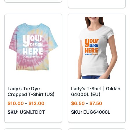
đến
$12.00
$12.00
đến
$14.00
Lady’s Tie Dye
Lady’s T-Shirt | Gildan
Cropped T-Shirt (US)
64000L (EU)
Khoảng
Khoảng
$
10.00
–
$
12.00
$
6.50
–
$
7.50
giá:
giá:
SKU:
USMLTDCT
SKU:
EUG64000L
từ
từ
$10.00
$6.50
đến
đến
$12.00
$7.50