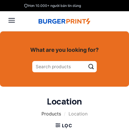
Skip
Hơn 10.000+ người bán tin dùng
to
content
What are you looking for?
Tìm
kiếm:
Location
Products
/
Location
LỌC