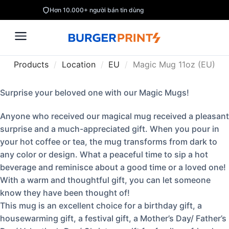
Hơn 10.000+ người bán tin dùng
Products
/
Location
/
EU
/
Magic Mug 11oz (EU)
Surprise your beloved one with our Magic Mugs!
Anyone who received our magical mug received a pleasant
surprise and a much-appreciated gift. When you pour in
your hot coffee or tea, the mug transforms from dark to
any color or design. What a peaceful time to sip a hot
beverage and reminisce about a good time or a loved one!
With a warm and thoughtful gift, you can let someone
know they have been thought of!
This mug is an excellent choice for a birthday gift, a
housewarming gift, a festival gift, a Mother’s Day/ Father’s