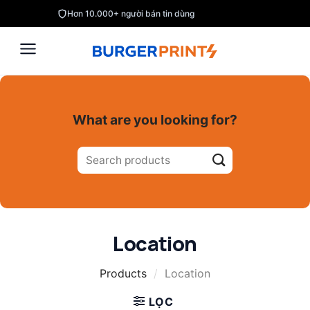
Skip
Hơn 10.000+ người bán tin dùng
to
content
What are you looking for?
Tìm
kiếm:
Location
Products
/
Location
LỌC