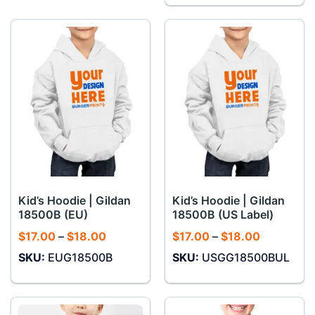
Kid’s Hoodie | Gildan
Kid’s Hoodie | Gildan
18500B (EU)
18500B (US Label)
Khoảng
Khoảng
$
17.00
–
$
18.00
$
17.00
–
$
18.00
giá:
giá:
SKU:
EUG18500B
SKU:
USGG18500BUL
từ
từ
$17.00
$17.00
đến
đến
$18.00
$18.00