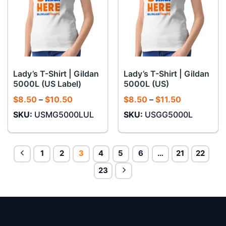
Lady’s T-Shirt | Gildan
Lady’s T-Shirt | Gildan
5000L (US Label)
5000L (US)
Khoảng
Khoảng
$
8.50
–
$
10.50
$
8.50
–
$
11.50
giá:
giá:
SKU:
USMG5000LUL
SKU:
USGG5000L
từ
từ
$8.50
$8.50
đến
đến
$10.50
$11.50
1
2
3
4
5
6
…
21
22
23