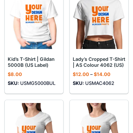
Kid’s T-Shirt | Gildan
Lady’s Cropped T-Shirt
5000B (US Label)
| AS Colour 4062 (US)
Khoảng
$
8.00
$
12.00
–
$
14.00
giá:
SKU:
USMG5000BUL
SKU:
USMAC4062
từ
$12.00
đến
$14.00