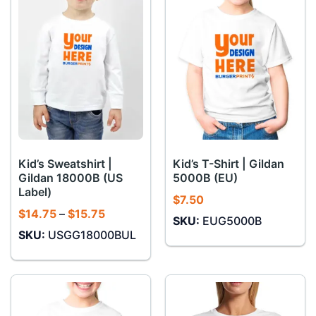
Kid’s Sweatshirt |
Kid’s T-Shirt | Gildan
Gildan 18000B (US
5000B (EU)
Label)
$
7.50
Khoảng
$
14.75
–
$
15.75
SKU:
EUG5000B
giá:
SKU:
USGG18000BUL
từ
$14.75
đến
$15.75