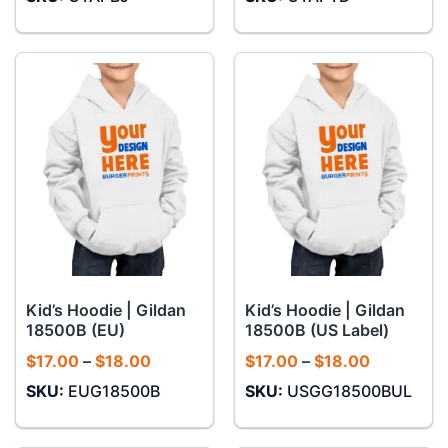
Kid’s Hoodie | Gildan
Kid’s Hoodie | Gildan
18500B (EU)
18500B (US Label)
Khoảng
Khoảng
$
17.00
–
$
18.00
$
17.00
–
$
18.00
giá:
giá:
SKU:
EUG18500B
SKU:
USGG18500BUL
từ
từ
$17.00
$17.00
đến
đến
$18.00
$18.00