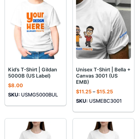
Kid’s T-Shirt | Gildan
Unisex T-Shirt | Bella +
5000B (US Label)
Canvas 3001 (US
EMB)
$
8.00
Khoảng
$
11.25
–
$
15.25
SKU:
USMG5000BUL
giá:
SKU:
USMEBC3001
từ
$11.25
đến
$15.25