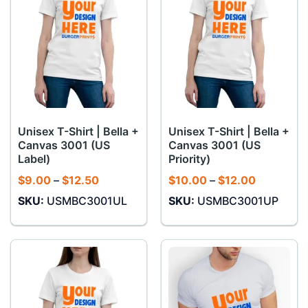
Unisex T-Shirt | Bella +
Unisex T-Shirt | Bella +
Canvas 3001 (US
Canvas 3001 (US
Label)
Priority)
Khoảng
Khoảng
$
9.00
–
$
12.50
$
10.00
–
$
12.00
giá:
giá:
SKU:
USMBC3001UL
SKU:
USMBC3001UP
từ
từ
$9.00
$10.00
đến
đến
$12.50
$12.00