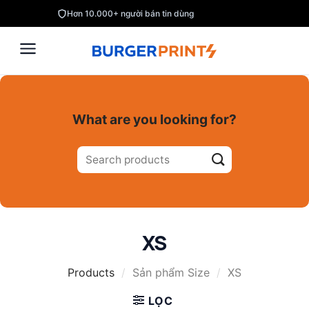
Skip
Hơn 10.000+ người bán tin dùng
to
content
What are you looking for?
Tìm
kiếm:
XS
Products
/
Sản phẩm Size
/
XS
LỌC