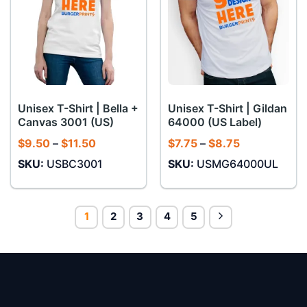
Unisex T-Shirt | Bella +
Unisex T-Shirt | Gildan
Canvas 3001 (US)
64000 (US Label)
Khoảng
Khoảng
$
9.50
–
$
11.50
$
7.75
–
$
8.75
giá:
giá:
SKU:
USBC3001
SKU:
USMG64000UL
từ
từ
$9.50
$7.75
đến
đến
$11.50
$8.75
1
2
3
4
5