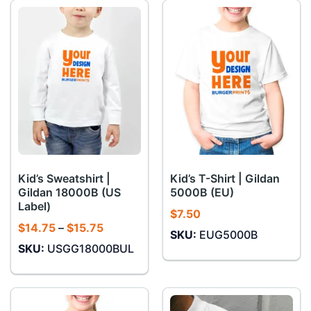
Kid’s Sweatshirt |
Kid’s T-Shirt | Gildan
Gildan 18000B (US
5000B (EU)
Label)
$
7.50
Khoảng
$
14.75
–
$
15.75
SKU:
EUG5000B
giá:
SKU:
USGG18000BUL
từ
$14.75
đến
$15.75