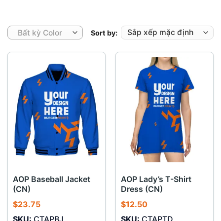
Bất kỳ Color
Sort by:
AOP Baseball Jacket
AOP Lady’s T-Shirt
(CN)
Dress (CN)
$
23.75
$
12.50
SKU:
CTAPBJ
SKU:
CTAPTD