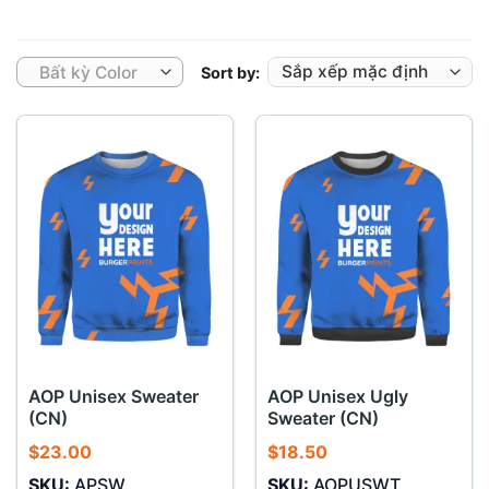
Bất kỳ Color
Sort by:
AOP Unisex Sweater
AOP Unisex Ugly
(CN)
Sweater (CN)
$
23.00
$
18.50
SKU:
APSW
SKU:
AOPUSWT