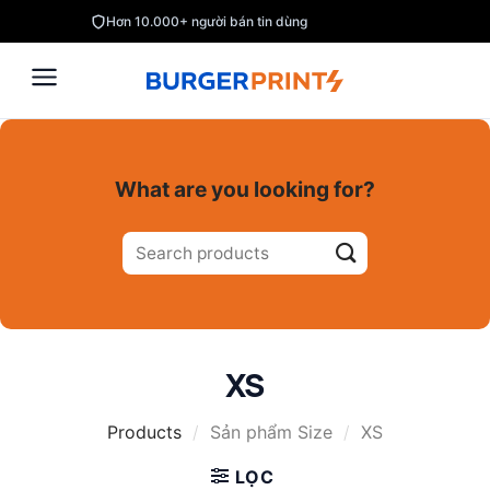
Skip
Hơn 10.000+ người bán tin dùng
to
content
What are you looking for?
Tìm
kiếm:
XS
Products
/
Sản phẩm Size
/
XS
LỌC