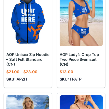
AOP Unisex Zip Hoodie
AOP Lady’s Crop Top
– Soft Felt Standard
Two Piece Swimsuit
(CN)
(CN)
Khoảng
$
21.00
–
$
23.00
$
13.00
giá:
SKU:
APZH
SKU:
FPATP
từ
$21.00
đến
$23.00