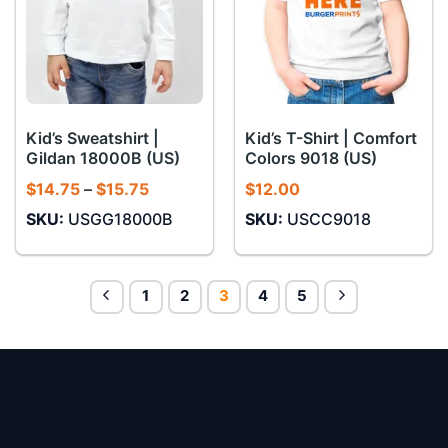
Kid’s Sweatshirt |
Kid’s T-Shirt | Comfort
Gildan 18000B (US)
Colors 9018 (US)
Khoảng
$
14.75
–
$
15.75
$
12.00
giá:
SKU:
USGG18000B
SKU:
USCC9018
từ
$14.75
đến
$15.75
1
2
3
4
5