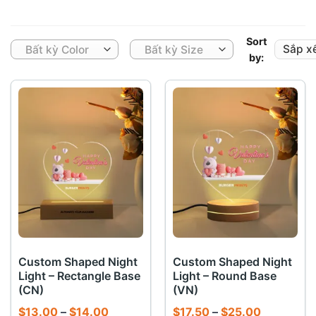
Sort
Bất kỳ Color
Bất kỳ Size
by:
Custom Shaped Night
Custom Shaped Night
Light – Rectangle Base
Light – Round Base
(CN)
(VN)
Khoảng
Khoảng
$
13.00
–
$
14.00
$
17.50
–
$
25.00