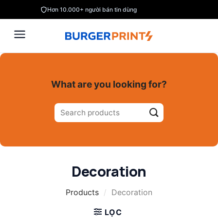
Skip
Hơn 10.000+ người bán tin dùng
to
content
What are you looking for?
Tìm
kiếm:
Decoration
Products
/
Decoration
LỌC