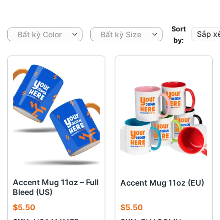
Sort
Bất kỳ Color
Bất kỳ Size
by:
Accent Mug 11oz – Full
Accent Mug 11oz (EU)
Bleed (US)
$
5.50
$
5.50