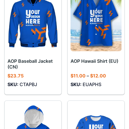
AOP Baseball Jacket
AOP Hawaii Shirt (EU)
(CN)
Khoảng
$
23.75
$
11.00
–
$
12.00
giá:
SKU:
CTAPBJ
SKU:
EUAPHS
từ
$11.00
đến
$12.00