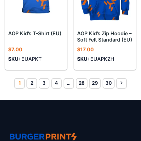
AOP Kid’s Zip Hoodie –
AOP Kid’s T-Shirt (EU)
Soft Felt Standard (EU)
$
7.00
$
17.00
SKU:
EUAPKT
SKU:
EUAPKZH
1
2
3
4
…
28
29
30