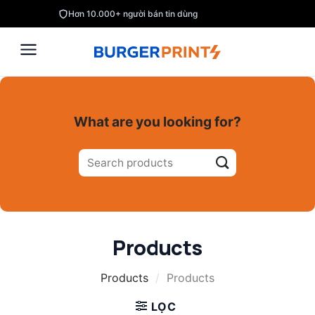
Skip
Hơn 10.000+ người bán tin dùng
to
content
What are you looking for?
Tìm
kiếm:
Products
Products
/
Products
LỌC