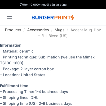
Hơn 10.000+ người bán tin dùng
Products
/
Accessories
/
Mugs
/
Accent Mug 11oz
– Full Bleed (US)
Information
– Material: ceramic
– Printing technique: Sublimation (we use the Mimaki
TS100-1600)
– Package: 2-layer carton box
– Location: United States
Fulfillment time
– Processing Time: 1-4 business days
– Shipping lines: DHL
– Shipping time (US): 2-9 business days