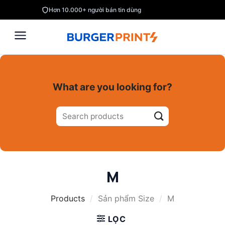
Skip
Hơn 10.000+ người bán tin dùng
to
content
What are you looking for?
Tìm
kiếm:
M
Products
/
Sản phẩm Size
/
M
LỌC