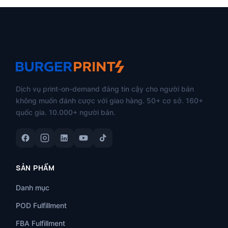
Dịch vụ print-on-demand đáng tin cậy cho người bán
không muốn đánh cược với giao hàng. 50+ cơ sở. 160+
quốc gia. 10.000+ người bán.
SẢN PHẨM
Danh mục
POD Fulfillment
FBA Fulfillment