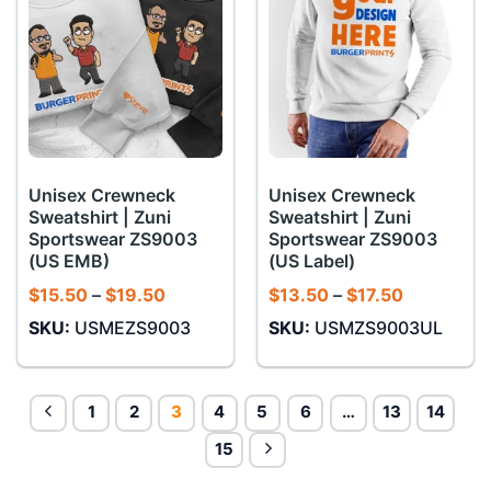
Unisex Crewneck
Unisex Crewneck
Sweatshirt | Zuni
Sweatshirt | Zuni
Sportswear ZS9003
Sportswear ZS9003
(US EMB)
(US Label)
Khoảng
Khoảng
$
15.50
–
$
19.50
$
13.50
–
$
17.50
giá:
giá:
SKU:
USMEZS9003
SKU:
USMZS9003UL
từ
từ
$15.50
$13.50
đến
đến
$19.50
$17.50
1
2
3
4
5
6
…
13
14
15