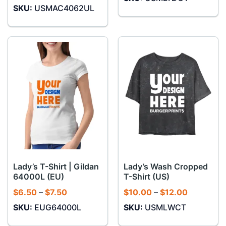
giá:
$10.00
SKU:
USMAC4062UL
từ
đến
$12.00
$12.00
đến
$14.00
Lady’s T-Shirt | Gildan
Lady’s Wash Cropped
64000L (EU)
T-Shirt (US)
Khoảng
Khoảng
$
6.50
–
$
7.50
$
10.00
–
$
12.00
giá:
giá:
SKU:
EUG64000L
SKU:
USMLWCT
từ
từ
$6.50
$10.00
đến
đến