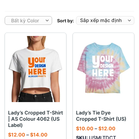
Bất kỳ Color
Sort by:
Lady’s Cropped T-Shirt
Lady’s Tie Dye
| AS Colour 4062 (US
Cropped T-Shirt (US)
Label)
Khoảng
$
10.00
–
$
12.00
giá:
Khoảng
$
12.00
–
$
14.00
SKU:
USMLTDCT
từ