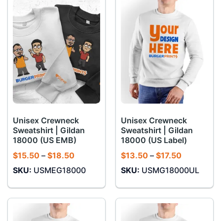
Unisex Crewneck
Unisex Crewneck
Sweatshirt | Gildan
Sweatshirt | Gildan
18000 (US EMB)
18000 (US Label)
Khoảng
Khoảng
$
15.50
–
$
18.50
$
13.50
–
$
17.50
giá:
giá:
SKU:
USMEG18000
SKU:
USMG18000UL
từ
từ
$15.50
$13.50
đến
đến
$18.50
$17.50