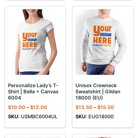
$7.50
$12.00
Personalize Lady’s T-
Unisex Crewneck
Shirt | Bella + Canvas
Sweatshirt | Gildan
6004
18000 (EU)
Khoảng
Khoảng
$
10.00
–
$
12.00
$
13.50
–
$
15.50
giá:
giá:
SKU:
USMBC6004UL
SKU:
EUG18000
từ
từ
$10.00
$13.50
đến
đến
$12.00
$15.50