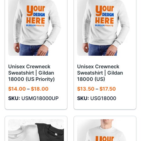
Unisex Crewneck
Unisex Crewneck
Sweatshirt | Gildan
Sweatshirt | Gildan
18000 (US Priority)
18000 (US)
Khoảng
Khoảng
$
14.00
–
$
18.00
$
13.50
–
$
17.50
giá:
giá:
SKU:
USMG18000UP
SKU:
USG18000
từ
từ
$14.00
$13.50
đến
đến
$18.00
$17.50