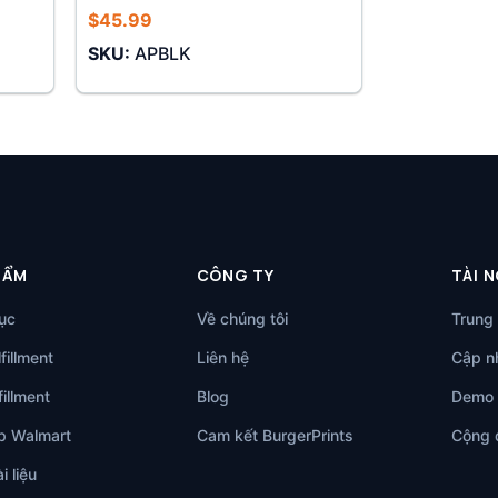
$
45.99
SKU:
APBLK
HẨM
CÔNG TY
TÀI 
ục
Về chúng tôi
Trung 
fillment
Liên hệ
Cập nh
illment
Blog
Demo 
p Walmart
Cam kết BurgerPrints
Cộng 
i liệu