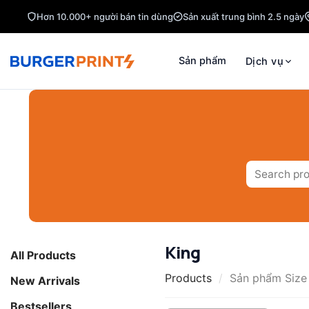
Skip
Hơn 10.000+ người bán tin dùng
Sản xuất trung bình 2.5 ngày
to
content
Sản phẩm
Dịch vụ
Tìm
kiếm:
King
All Products
Products
/
Sản phẩm Siz
New Arrivals
Bestsellers