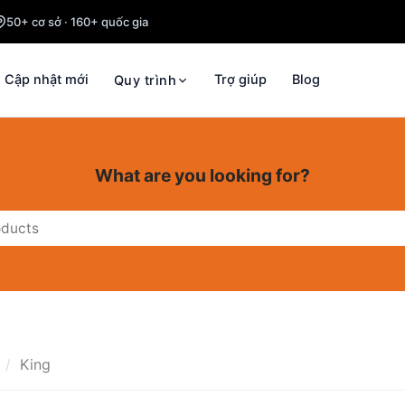
50+ cơ sở · 160+ quốc gia
Cập nhật mới
Trợ giúp
Blog
Quy trình
What are you looking for?
e
/
King