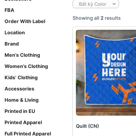
Bất kỳ Color
FBA
Showing all
2
results
Order With Label
Location
Brand
Men’s Clothing
Women’s Clothing
Kids’ Clothing
Accessories
Home & Living
Printed in EU
Printed Apparel
Quilt (CN)
Full Printed Apparel