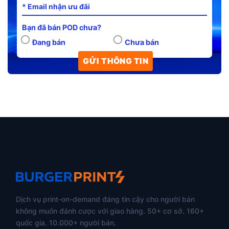
Bạn đã bán POD chưa?
Đang bán
Chưa bán
Dịch vụ print-on-demand đáng tin cậy cho người bán
không muốn đánh cược với giao hàng. 50+ cơ sở. 160+
quốc gia. 10.000+ người bán.