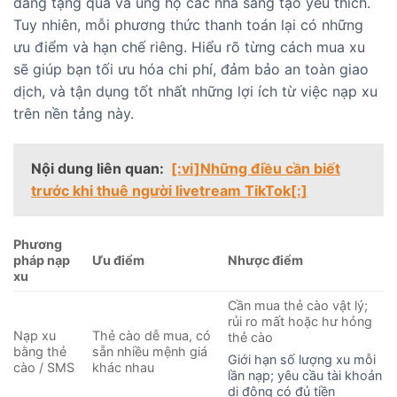
dàng tặng quà và ủng hộ các nhà sáng tạo yêu thích.
Tuy nhiên, mỗi phương thức thanh toán lại có những
ưu điểm và hạn chế riêng. Hiểu rõ từng cách mua xu
sẽ giúp bạn tối ưu hóa chi phí, đảm bảo an toàn giao
dịch, và tận dụng tốt nhất những lợi ích từ việc nạp xu
trên nền tảng này.
Nội dung liên quan:
[:vi]Những điều cần biết
trước khi thuê người livetream TikTok[:]
Phương
pháp nạp
Ưu điểm
Nhược điểm
xu
Cần mua thẻ cào vật lý;
rủi ro mất hoặc hư hỏng
Nạp xu
Thẻ cào dễ mua, có
thẻ cào
bằng thẻ
sẵn nhiều mệnh giá
Giới hạn số lượng xu mỗi
cào / SMS
khác nhau
lần nạp; yêu cầu tài khoản
di động có đủ tiền