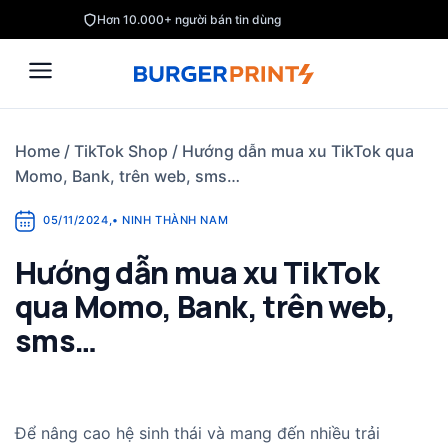
Skip
Hơn 10.000+ người bán tin dùng
to
content
Home
/
TikTok Shop
/
Hướng dẫn mua xu TikTok qua
Momo, Bank, trên web, sms…
05/11/2024
,
•
NINH THÀNH NAM
Hướng dẫn mua xu TikTok
qua Momo, Bank, trên web,
sms…
Để nâng cao hệ sinh thái và mang đến nhiều trải