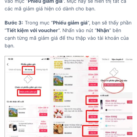
vào mục “
Phiếu giảm giá
“. Mục này sẽ hiển thị tất cả
các mã giảm giá hiện có dành cho bạn.
Bước 3:
Trong mục “
Phiếu giảm giá
“, bạn sẽ thấy phần
“
Tiết kiệm với voucher
“. Nhấn vào nút “
Nhận
” bên
cạnh từng mã giảm giá để thu thập vào tài khoản của
bạn.