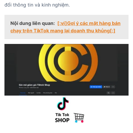
đổi thông tin và kinh nghiệm.
Nội dung liên quan:
[:vi]Gợi ý các mặt hàng bán
chạy trên TikTok mang lại doanh thu khủng[:]