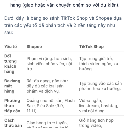
hàng (giao hoặc vận chuyển chậm so với dự kiến).
Dưới đây là bảng so sánh TikTok Shop và Shopee dựa
trên các yếu tố đã phân tích về 2 nền tảng này như
sau:
Yếu tố
Shopee
TikTok Shop
Đối
Phạm vi rộng: học sinh,
Tập trung giới trẻ,
tượng
sinh viên, nhân viên, nội
thích video ngắn, xu
khách
trợ.
hướng.
hàng
Đa dạng
Rất đa dạng, gần như
Tập trung vào các sản
mặt
đầy đủ các loại sản
phẩm theo xu hướng.
hàng
phẩm và dịch vụ.
Phương
Quảng cáo nội sàn, Flash
Video ngắn,
thức
Sale, Siêu Sale (9.9,
livestream, hashtag,
tiếp cận
11.11).
viral nội dung.
Cách
Giỏ hàng tích hợp
Gian hàng trực tuyến,
thức bán
trong video,
nhiều công cụ quản lý.