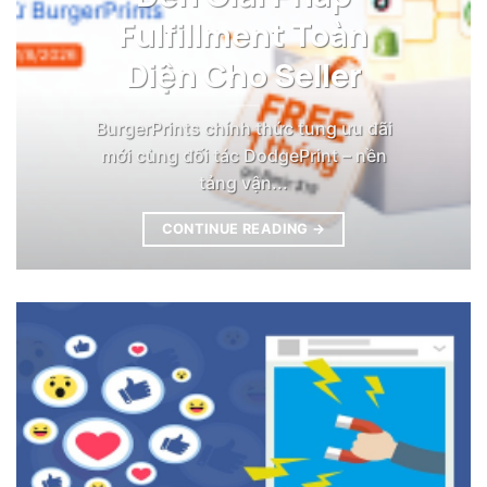
Fulfillment Toàn
Diện Cho Seller
BurgerPrints chính thức tung ưu đãi
mới cùng đối tác DodgePrint – nền
tảng vận...
CONTINUE READING
→