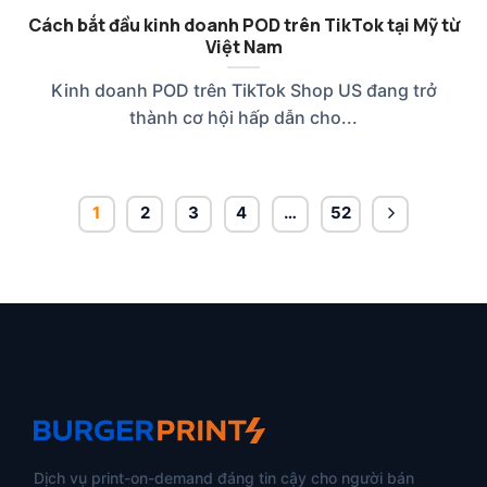
Cách bắt đầu kinh doanh POD trên TikTok tại Mỹ từ
Việt Nam
Kinh doanh POD trên TikTok Shop US đang trở
thành cơ hội hấp dẫn cho...
1
2
3
4
…
52
Dịch vụ print-on-demand đáng tin cậy cho người bán