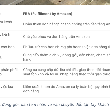
)
FBA (Fulfillment by Amazon)
ều kênh
Hoàn thiện đơn hàng
*
nhanh chóng trên nền tảng A
c kênh
Chủ yếu phục vụ đơn hàng trên Amazon.
g cao hơn.
Phí lưu trữ cao hơn nhưng phí hoàn thiện đơn hàng 
Cung cấp thêm dịch vụ đóng gói, dán nhãn, chăm s
a.
hàng.
à phân phối
Công cụ cung cấp dữ liệu chi tiết, giúp theo dõi doan
o.
suất tồn kho và tối ưu nhập hàng theo thời gian thực
việc lựa
Kiểm soát ít hơn do Amazon xử lý toàn bộ quy trình 
đơn hàng.
, đóng gói, dán tem nhãn và vận chuyển đến tận tay khách