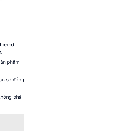
tnered
.
 sản phẩm
on sẽ đóng
không phải