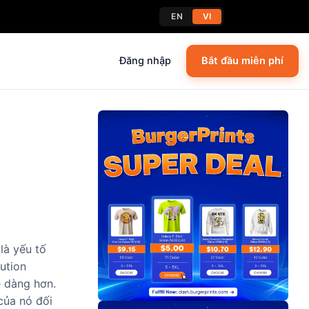
EN
VI
Đăng nhập
Bắt đầu miễn phí
là yếu tố
ution
ễ dàng hơn.
của nó đối