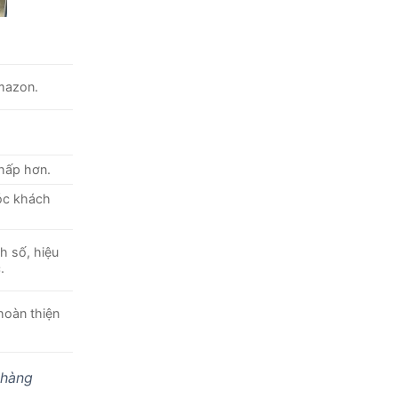
mazon.
thấp hơn.
óc khách
h số, hiệu
.
hoàn thiện
 hàng