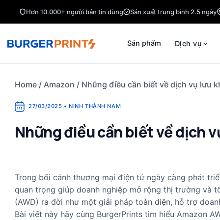
Skip
Hơn 10.000+ người bán tin dùng
Sản xuất trung bình 2.5 ngày
to
content
Sản phẩm
Dịch vụ
Home
/
Amazon
/
Những điều cần biết về dịch vụ lưu
27/03/2025
,
•
NINH THÀNH NAM
Những điều cần biết về dịch
Trong bối cảnh thương mại điện tử ngày càng phát triể
quan trọng giúp doanh nghiệp mở rộng thị trường và t
(AWD) ra đời như một giải pháp toàn diện, hỗ trợ doa
Bài viết này hãy cùng BurgerPrints tìm hiểu Amazon AWD