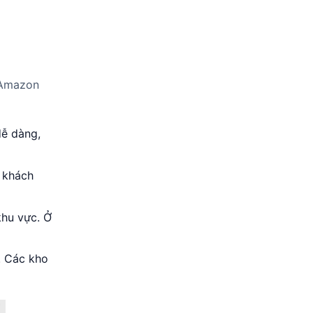
. Amazon
dễ dàng,
g khách
khu vực. Ở
. Các kho