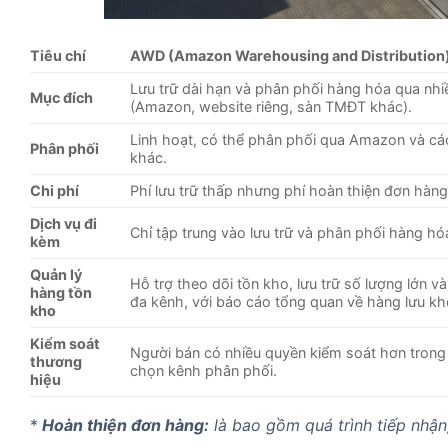
Tiêu chí
AWD (Amazon Warehousing and Distribution
Lưu trữ dài hạn và phân phối hàng hóa qua nhi
Mục đích
(Amazon, website riêng, sàn TMĐT khác).
Linh hoạt, có thể phân phối qua Amazon và cá
Phân phối
khác.
Chi phí
Phí lưu trữ thấp nhưng phí hoàn thiện đơn hàn
Dịch vụ đi
Chỉ tập trung vào lưu trữ và phân phối hàng hó
kèm
Quản lý
Hỗ trợ theo dõi tồn kho, lưu trữ số lượng lớn v
hàng tồn
đa kênh, với báo cáo tổng quan về hàng lưu kh
kho
Kiểm soát
Người bán có nhiều quyền kiểm soát hơn trong 
thương
chọn kênh phân phối.
hiệu
*
Hoàn thiện đơn hàng:
là bao gồm quá trình tiếp nhận