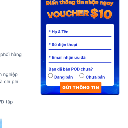
 phối hàng
Bạn đã bán POD chưa?
h nghiệp
Đang bán
Chưa bán
à chi phí
WD tập