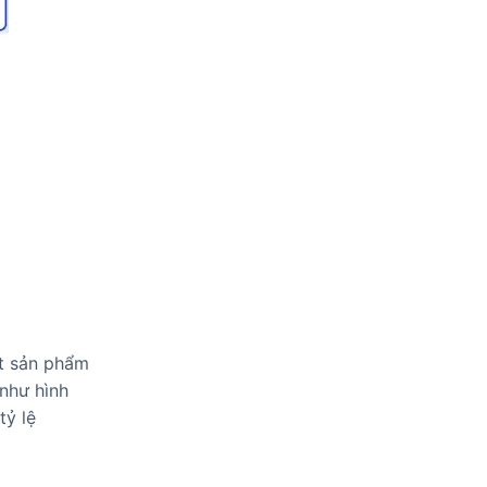
ết sản phẩm
như hình
tỷ lệ