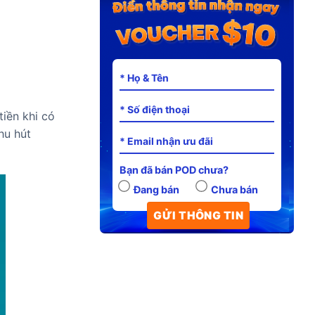
iền khi có
hu hút
Bạn đã bán POD chưa?
Đang bán
Chưa bán