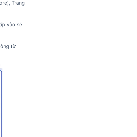
ore), Trang
hấp vào sẽ
hông từ