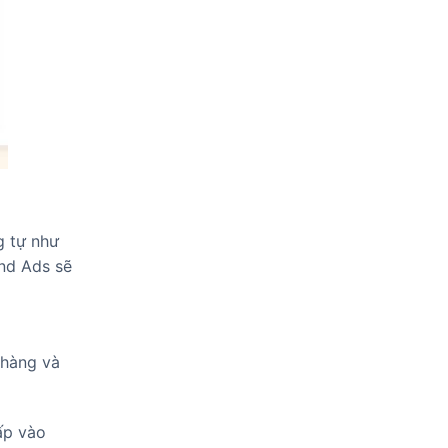
g tự như
nd Ads sẽ
 hàng và
ấp vào