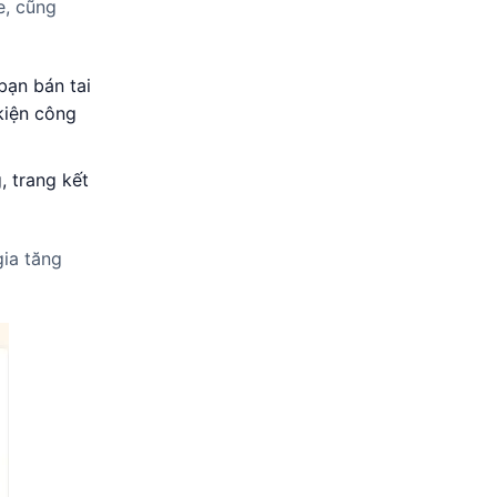
e, cũng
bạn bán tai
kiện công
, trang kết
gia tăng