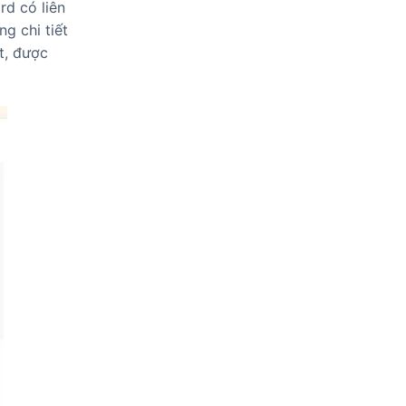
rd có liên
g chi tiết
t, được