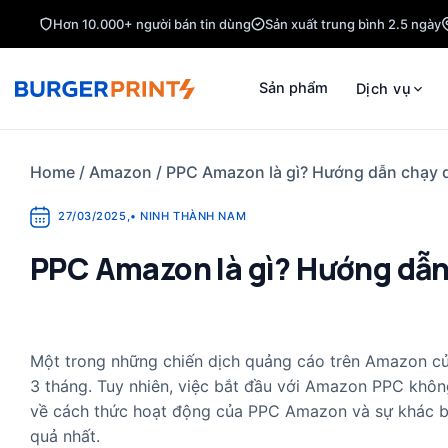
Skip
Hơn 10.000+ người bán tin dùng
Sản xuất trung bình 2.5 ngày
to
content
Sản phẩm
Dịch vụ
Home
/
Amazon
/
PPC Amazon là gì? Hướng dẫn chạy
27/03/2025
,
•
NINH THÀNH NAM
PPC Amazon là gì? Hướng dẫ
Một trong những chiến dịch quảng cáo trên Amazon củ
3 tháng. Tuy nhiên, việc bắt đầu với Amazon PPC không 
về cách thức hoạt động của PPC Amazon và sự khác biệ
quả nhất.