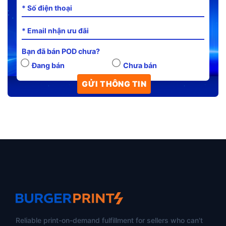
Bạn đã bán POD chưa?
Đang bán
Chưa bán
Reliable print-on-demand fulfillment for sellers who can't