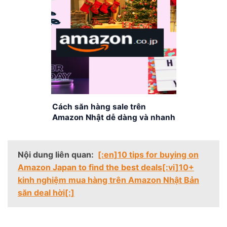
Cách săn hàng sale trên
Amazon Nhật dễ dàng và nhanh
chóng
Nội dung liên quan:
[:en]10 tips for buying on
Amazon Japan to find the best deals[:vi]10+
kinh nghiệm mua hàng trên Amazon Nhật Bản
săn deal hời[:]