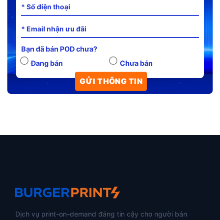
Bạn đã bán POD chưa?
Đang bán
Chưa bán
Dịch vụ print-on-demand đáng tin cậy cho người bán