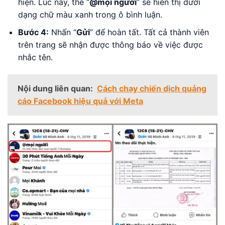
hiện. Lúc này, thẻ “
@mọi người
” sẽ hiển thị dưới
dạng chữ màu xanh trong ô bình luận.
Bước 4:
Nhấn “
Gửi
” để hoàn tất. Tất cả thành viên
trên trang sẽ nhận được thông báo về việc được
nhắc tên.
Nội dung liên quan:
Cách chạy chiến dịch quảng
cáo Facebook hiệu quả với Meta