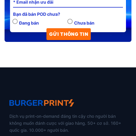
Bạn đã bán POD chưa?
Đang bán
Chưa bán
Dịch vụ print-on-demand đáng tin cậy cho người bán
không muốn đánh cược với giao hàng. 50+ cơ sở. 160+
quốc gia. 10.000+ người bán.