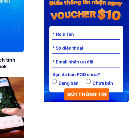
ch tính
ook
Bạn đã bán POD chưa?
Đang bán
Chưa bán