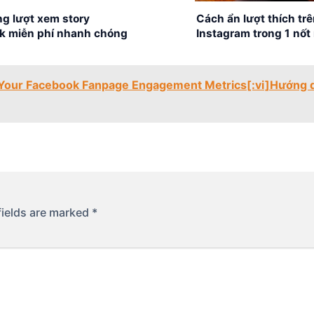
g lượt xem story
Cách ẩn lượt thích tr
k miễn phí nhanh chóng
Instagram trong 1 nốt
e Your Facebook Fanpage Engagement Metrics[:vi]Hướng
fields are marked
*