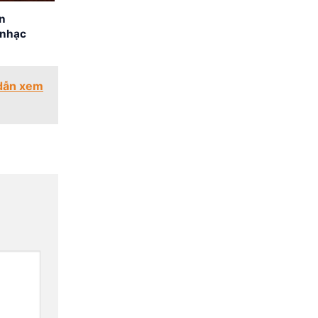
ên
 nhạc
 dẫn xem