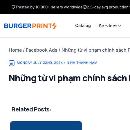
Skip
Trusted by 10,000+ sellers worldwide
2.5-day avg production 
to
content
Catalog
Services
Home
/
Facebook Ads
/
Những từ vi phạm chính sách 
MONDAY JULY 22ND, 2024
,
•
NINH THÀNH NAM
Những từ vi phạm chính sách
Related Posts: