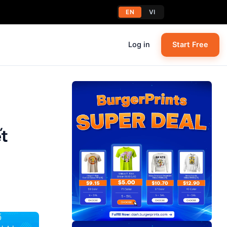
EN
VI
Log in
Start Free
ết