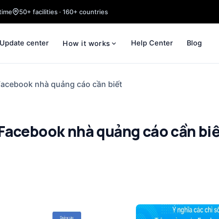
time
50+ facilities · 160+ countries
Update center
Help Center
Blog
How it works
Facebook nhà quảng cáo cần biết
 Facebook nhà quảng cáo cần bi