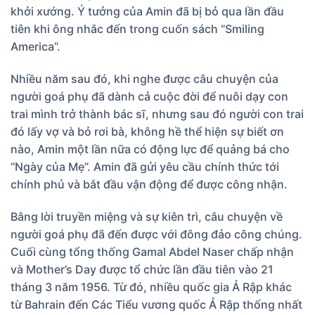
khởi xướng. Ý tưởng của Amin đã bị bỏ qua lần đầu
tiên khi ông nhắc đến trong cuốn sách “Smiling
America”.
Nhiều năm sau đó, khi nghe được câu chuyện của
người goá phụ đã dành cả cuộc đời để nuôi dạy con
trai mình trở thành bác sĩ, nhưng sau đó người con trai
đó lấy vợ và bỏ rơi bà, không hề thể hiện sự biết ơn
nào, Amin một lần nữa có động lực để quảng bá cho
“Ngày của Mẹ”. Amin đã gửi yêu cầu chính thức tới
chính phủ và bắt đầu vận động để được công nhận.
Bằng lời truyền miệng và sự kiên trì, câu chuyện về
người goá phụ đã đến được với đông đảo công chúng.
Cuối cùng tổng thống Gamal Abdel Naser chấp nhận
và Mother’s Day được tổ chức lần đầu tiên vào 21
tháng 3 năm 1956. Từ đó, nhiều quốc gia Ả Rập khác
từ Bahrain đến Các Tiểu vương quốc Ả Rập thống nhất