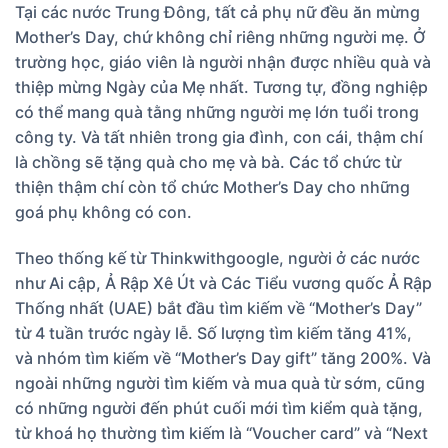
Tại các nước Trung Đông, tất cả phụ nữ đều ăn mừng
Mother’s Day, chứ không chỉ riêng những người mẹ. Ở
trường học, giáo viên là người nhận được nhiều quà và
thiệp mừng Ngày của Mẹ nhất. Tương tự, đồng nghiệp
có thể mang quà tằng những người mẹ lớn tuổi trong
công ty. Và tất nhiên trong gia đình, con cái, thậm chí
là chồng sẽ tặng quà cho mẹ và bà. Các tổ chức từ
thiện thậm chí còn tổ chức Mother’s Day cho những
goá phụ không có con.
Theo thống kế từ Thinkwithgoogle, người ở các nước
như Ai cập, Ả Rập Xê Út và Các Tiểu vương quốc Ả Rập
Thống nhất (UAE) bắt đầu tìm kiếm về “Mother’s Day”
từ 4 tuần trước ngày lễ. Số lượng tìm kiếm tăng 41%,
và nhóm tìm kiếm về “Mother’s Day gift” tăng 200%. Và
ngoài những người tìm kiếm và mua quà từ sớm, cũng
có những người đến phút cuối mới tìm kiểm quà tặng,
từ khoá họ thường tìm kiếm là “Voucher card” và “Next