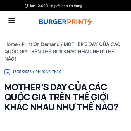
Skip
Hơn 10.000+ người bán tin dùng
to
content
Home
/
Print On Demand
/
MOTHER’S DAY CỦA CÁC
QUỐC GIA TRÊN THẾ GIỚI KHÁC NHAU NHƯ THẾ
NÀO?
13/01/2023
,
•
PHUONG THAO
MOTHER’S DAY CỦA CÁC
QUỐC GIA TRÊN THẾ GIỚI
KHÁC NHAU NHƯ THẾ NÀO?