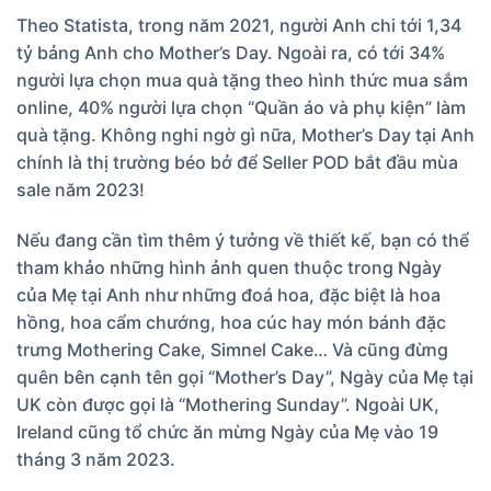
Theo Statista, trong năm 2021, người Anh chi tới 1,34
tỷ bảng Anh cho Mother’s Day. Ngoài ra, có tới 34%
người lựa chọn mua quà tặng theo hình thức mua sắm
online, 40% người lựa chọn “Quần áo và phụ kiện” làm
quà tặng. Không nghi ngờ gì nữa, Mother’s Day tại Anh
chính là thị trường béo bở để Seller POD bắt đầu mùa
sale năm 2023!
Nếu đang cần tìm thêm ý tưởng về thiết kế, bạn có thể
tham khảo những hình ảnh quen thuộc trong Ngày
của Mẹ tại Anh như những đoá hoa, đặc biệt là hoa
hồng, hoa cẩm chướng, hoa cúc hay món bánh đặc
trưng Mothering Cake, Simnel Cake… Và cũng đừng
quên bên cạnh tên gọi “Mother’s Day”, Ngày của Mẹ tại
UK còn được gọi là “Mothering Sunday”. Ngoài UK,
Ireland cũng tổ chức ăn mừng Ngày của Mẹ vào 19
tháng 3 năm 2023.