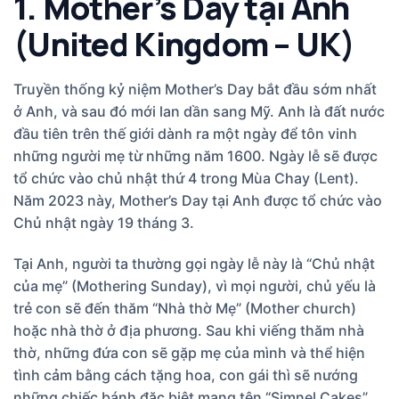
1. Mother’s Day tại Anh
(United Kingdom – UK)
Truyền thống kỷ niệm Mother’s Day bắt đầu sớm nhất
ở Anh, và sau đó mới lan dần sang Mỹ. Anh là đất nước
đầu tiên trên thế giới dành ra một ngày để tôn vinh
những người mẹ từ những năm 1600. Ngày lễ sẽ được
tổ chức vào chủ nhật thứ 4 trong Mùa Chay (Lent).
Năm 2023 này, Mother’s Day tại Anh được tổ chức vào
Chủ nhật ngày 19 tháng 3.
Tại Anh, người ta thường gọi ngày lễ này là “Chủ nhật
của mẹ” (Mothering Sunday), vì mọi người, chủ yếu là
trẻ con sẽ đến thăm “Nhà thờ Mẹ” (Mother church)
hoặc nhà thờ ở địa phương. Sau khi viếng thăm nhà
thờ, những đứa con sẽ gặp mẹ của mình và thể hiện
tình cảm bằng cách tặng hoa, con gái thì sẽ nướng
những chiếc bánh đặc biệt mang tên “Simnel Cakes”.