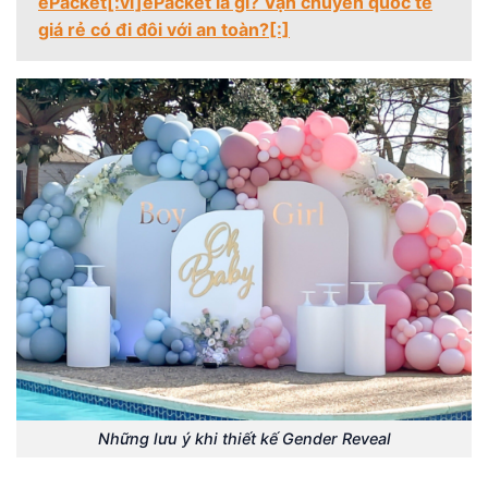
ePacket[:vi]ePacket là gì? Vận chuyển quốc tế
giá rẻ có đi đôi với an toàn?[:]
Những lưu ý khi thiết kế Gender Reveal