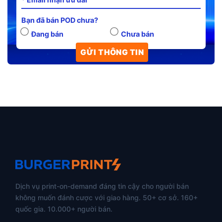
Bạn đã bán POD chưa?
Đang bán
Chưa bán
Dịch vụ print-on-demand đáng tin cậy cho người bán
không muốn đánh cược với giao hàng. 50+ cơ sở. 160+
quốc gia. 10.000+ người bán.