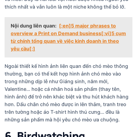
thích nhất và vẫn luôn là một niche không thể bỏ lỡ.
Nội dung liên quan:
[:en]5 major phrases to
overview a Print on Demand business[:vi]5 cụm
từ chính tổng quan về việc kinh doanh in theo
yêu cầu[:]
Ngoài thiết kế hình ảnh liên quan đến chó mèo thông
thường, bạn có thể kết hợp hình ảnh chó mèo vào
trong những dịp lễ như Giáng sinh, năm mới,
Valentine… hoặc cá nhân hoá sản phẩm (thay tên,
hình ảnh) để trở nên khác biệt và thu hút khách hàng
hơn. Dấu chân chó mèo được in lên thảm, tranh treo
trên tường hoặc áo T-shirt hình thú cưng… đều là
những sản phẩm mà hội yêu chó mèo ưa chuộng.
6. Birdwatching