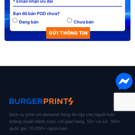
Bạn đã bán POD chưa?
Đang bán
Chưa bán
Dịch vụ print-on-demand đáng tin cậy cho người bán
không muốn đánh cược với giao hàng. 50+ cơ sở. 160+
quốc gia. 10.000+ người bán.