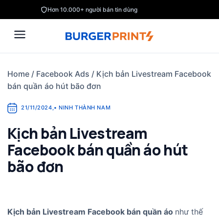
Skip
Hơn 10.000+ người bán tin dùng
to
content
Home
/
Facebook Ads
/
Kịch bản Livestream Facebook
bán quần áo hút bão đơn
21/11/2024
,
•
NINH THÀNH NAM
Kịch bản Livestream
Facebook bán quần áo hút
bão đơn
Kịch bản Livestream Facebook bán quần áo
như thế