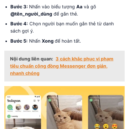
Bước 3:
Nhấn vào biểu tượng
Aa
và gõ
@tên_người_dùng
để gắn thẻ.
Bước 4:
Chọn người bạn muốn gắn thẻ từ danh
sách gợi ý.
Bước 5:
Nhấn
Xong
để hoàn tất.
Nội dung liên quan:
3 cách khắc phục vi phạm
tiêu chuẩn cộng đồng Messenger đơn giản,
nhanh chóng