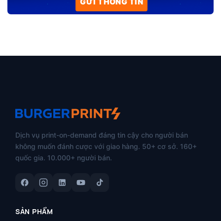
Dịch vụ print-on-demand đáng tin cậy cho người bán
không muốn đánh cược với giao hàng. 50+ cơ sở. 160+
quốc gia. 10.000+ người bán.
SẢN PHẨM