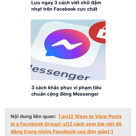
Lưu ngay 3 cách viết chữ đậm
nhạt trên Facebook cực chất
3 cách khắc phục vi phạm tiêu
chuẩn cộng đồng Messenger
đơn giản, nhanh chóng
Nội dung liên quan:
[:en]2 Ways to View Posts
in a Facebook Group[:vi]2 cách xem bài viết đã
đăng trong nhóm Facebook cực đơn giản[:]