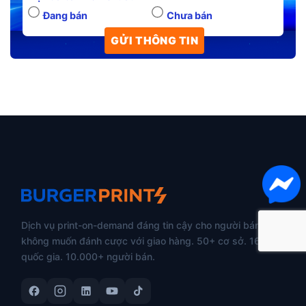
Đang bán
Chưa bán
Dịch vụ print-on-demand đáng tin cậy cho người bán
không muốn đánh cược với giao hàng. 50+ cơ sở. 160+
quốc gia. 10.000+ người bán.