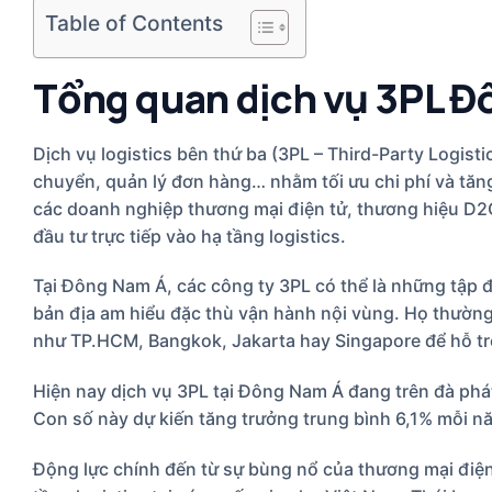
Table of Contents
Tổng quan dịch vụ 3PL Đ
Dịch vụ logistics bên thứ ba (3PL – Third-Party Logisti
chuyển, quản lý đơn hàng… nhằm tối ưu chi phí và tăn
các doanh nghiệp thương mại điện tử, thương hiệu D2
đầu tư trực tiếp vào hạ tầng logistics.
Tại Đông Nam Á, các công ty 3PL có thể là những tập đ
bản địa am hiểu đặc thù vận hành nội vùng. Họ thường
như TP.HCM, Bangkok, Jakarta hay Singapore để hỗ tr
Hiện nay dịch vụ 3PL tại Đông Nam Á đang trên đà ph
Con số này dự kiến tăng trưởng trung bình 6,1% mỗi n
Động lực chính đến từ sự bùng nổ của thương mại điện 