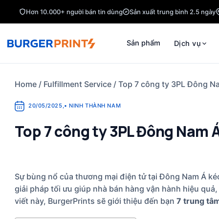
Skip
Hơn 10.000+ người bán tin dùng
Sản xuất trung bình 2.5 ngày
to
content
Sản phẩm
Dịch vụ
Home
/
Fulfillment Service
/
Top 7 công ty 3PL Đông Na
20/05/2025
,
•
NINH THÀNH NAM
Top 7 công ty 3PL Đông Nam Á
Sự bùng nổ của thương mại điện tử tại Đông Nam Á kéo 
giải pháp tối ưu giúp nhà bán hàng vận hành hiệu quả,
viết này, BurgerPrints sẽ giới thiệu đến bạn
7 trung tâ