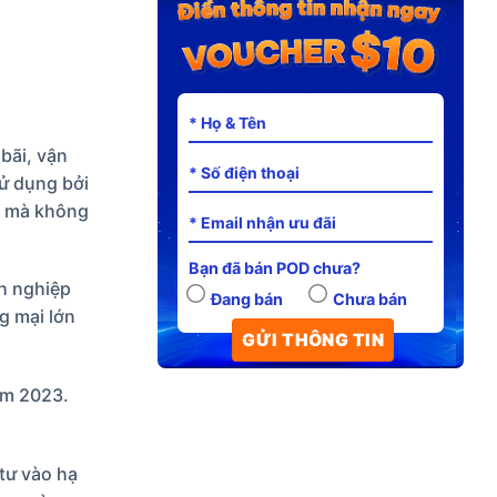
 bãi, vận
ử dụng bởi
g mà không
Bạn đã bán POD chưa?
nh nghiệp
Đang bán
Chưa bán
g mại lớn
m 2023.
tư vào hạ