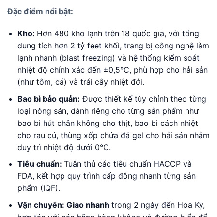
Đặc điểm nổi bật:
Kho:
Hơn 480 kho lạnh trên 18 quốc gia, với tổng
dung tích hơn 2 tỷ feet khối, trang bị công nghệ làm
lạnh nhanh (blast freezing) và hệ thống kiểm soát
nhiệt độ chính xác đến ±0,5°C, phù hợp cho hải sản
(như tôm, cá) và trái cây nhiệt đới.
Bao bì bảo quản:
Được thiết kế tùy chỉnh theo từng
loại nông sản, dành riêng cho từng sản phẩm như
bao bì hút chân không cho thịt, bao bì cách nhiệt
cho rau củ, thùng xốp chứa đá gel cho hải sản nhằm
duy trì nhiệt độ dưới 0°C.
Tiêu chuẩn:
Tuân thủ các tiêu chuẩn HACCP và
FDA, kết hợp quy trình cấp đông nhanh từng sản
phẩm (IQF).
Vận chuyển: Giao nhanh
trong 2 ngày đến Hoa Kỳ,
hợp tác với các hãng hàng không và đường biển để