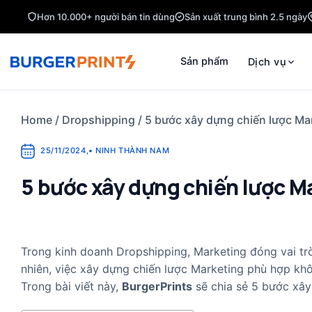
Skip
Hơn 10.000+ người bán tin dùng
Sản xuất trung bình 2.5 ngày
to
content
Sản phẩm
Dịch vụ
Home
/
Dropshipping
/
5 bước xây dựng chiến lược Ma
25/11/2024
,
•
NINH THÀNH NAM
5 bước xây dựng chiến lược M
Trong kinh doanh Dropshipping, Marketing đóng vai trò
nhiên, việc xây dựng chiến lược Marketing phù hợp kh
Trong bài viết này,
BurgerPrints
sẽ chia sẻ 5 bước xâ