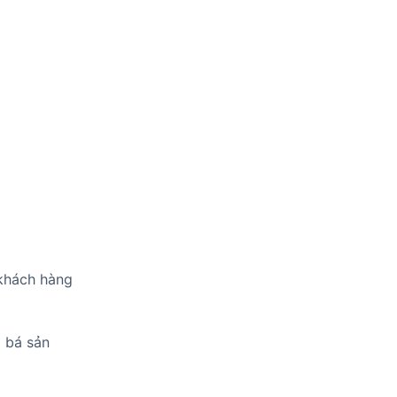
 khách hàng
g bá sản