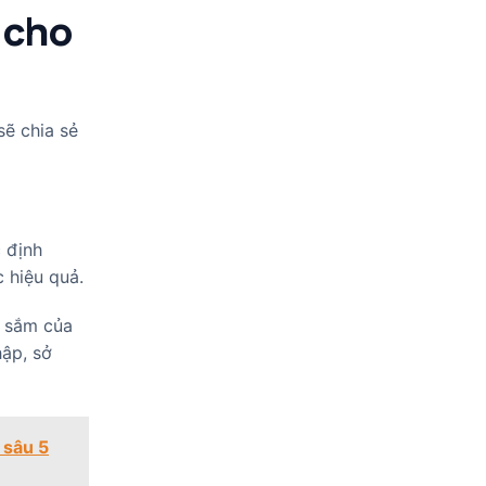
 cho
sẽ chia sẻ
 định
 hiệu quả.
a sắm của
hập, sở
 sâu 5