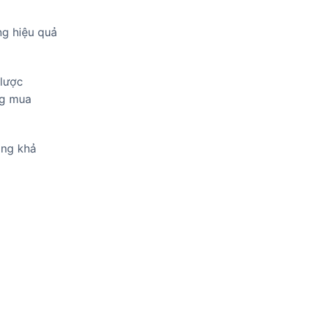
ng hiệu quả
 lược
ng mua
ăng khả