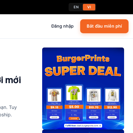
EN
VI
Đăng nhập
Bắt đầu miễn phí
i mới
bạn. Tuy
ship.