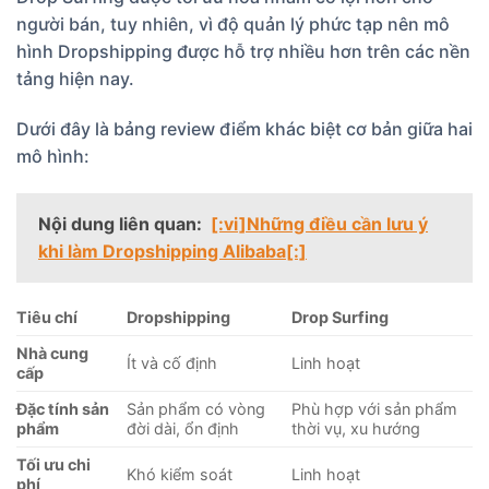
người bán, tuy nhiên, vì độ quản lý phức tạp nên mô
hình Dropshipping được hỗ trợ nhiều hơn trên các nền
tảng hiện nay.
Dưới đây là bảng review điểm khác biệt cơ bản giữa hai
mô hình:
Nội dung liên quan:
[:vi]Những điều cần lưu ý
khi làm Dropshipping Alibaba[:]
Tiêu chí
Dropshipping
Drop Surfing
Nhà cung
Ít và cố định
Linh hoạt
cấp
Đặc tính sản
Sản phẩm có vòng
Phù hợp với sản phẩm
phẩm
đời dài, ổn định
thời vụ, xu hướng
Tối ưu chi
Khó kiểm soát
Linh hoạt
phí