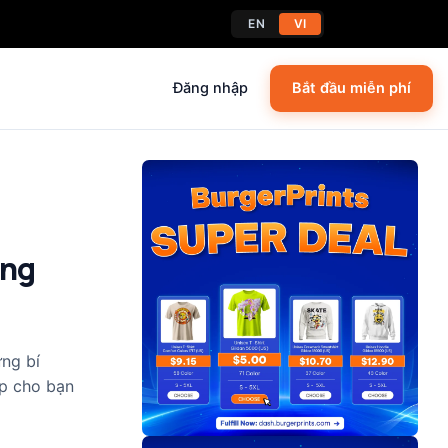
EN
VI
Đăng nhập
Bắt đầu miễn phí
óng
ng bí
ấp cho bạn