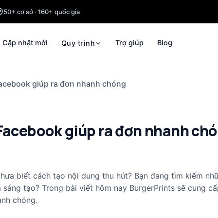
50+ cơ sở · 160+ quốc gia
Cập nhật mới
Trợ giúp
Blog
Quy trình
Facebook giúp ra đơn nhanh chóng
 Facebook giúp ra đơn nhanh ch
a biết cách tạo nội dung thu hút? Bạn đang tìm kiếm nhữ
 sáng tạo? Trong bài viết hôm nay BurgerPrints sẽ cung c
anh chóng.