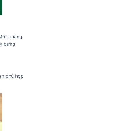
 Một quảng
ây dựng
ạn phù hợp