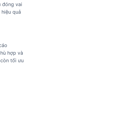
u đóng vai
 hiệu quả
 cáo
phù hợp và
còn tối ưu