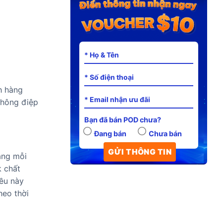
h hàng
thông điệp
Bạn đã bán POD chưa?
Đang bán
Chưa bán
năng mỗi
k chất
ều này
heo thời