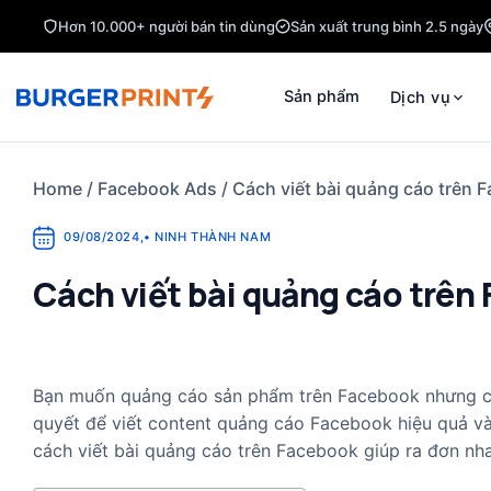
Skip
Hơn 10.000+ người bán tin dùng
Sản xuất trung bình 2.5 ngày
to
content
Sản phẩm
Dịch vụ
Home
/
Facebook Ads
/
Cách viết bài quảng cáo trên 
09/08/2024
,
•
NINH THÀNH NAM
Cách viết bài quảng cáo trên
Bạn muốn quảng cáo sản phẩm trên Facebook nhưng chư
quyết để viết content quảng cáo Facebook hiệu quả và
cách viết bài quảng cáo trên Facebook giúp ra đơn nh