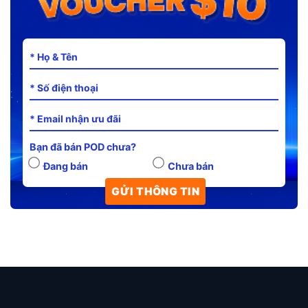
Bạn đã bán POD chưa?
Đang bán
Chưa bán