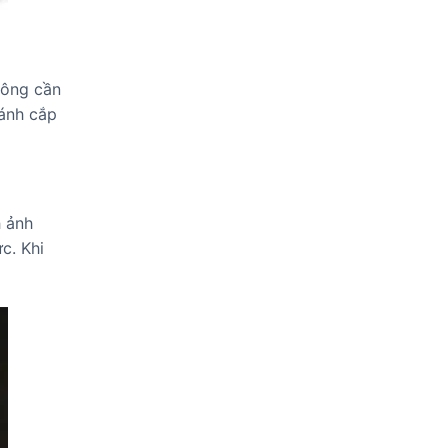
hông cần
đánh cắp
h ảnh
c. Khi