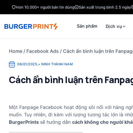
Skip
Hơn 10.000+ người bán tin dùng
Sản xuất trung bình 2.5 ngày
to
content
Sản phẩm
Dịch vụ
Home
/
Facebook Ads
/
Cách ẩn bình luận trên Fanpag
06/01/2025
,
•
NINH THÀNH NAM
Cách ẩn bình luận trên Fanpa
Một Fanpage Facebook hoạt động sôi nổi với hàng ngh
muốn. Tuy nhiên, đi kèm với lượng tương tác lớn là nhữ
BurgerPrints
sẽ hướng dẫn
cách không cho người khá