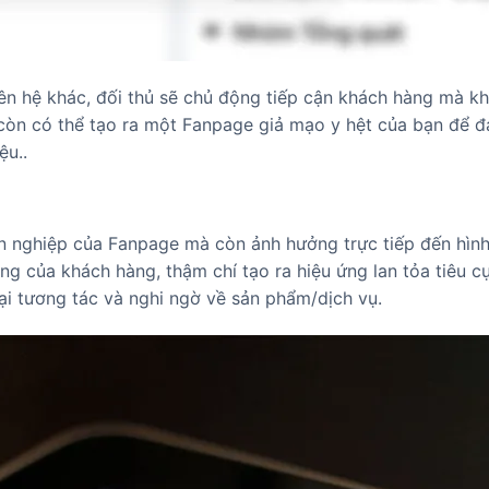
liên hệ khác, đối thủ sẽ chủ động tiếp cận khách hàng mà k
ọ còn có thể tạo ra một Fanpage giả mạo y hệt của bạn để 
ệu..
ên nghiệp của Fanpage mà còn ảnh hưởng trực tiếp đến hìn
g của khách hàng, thậm chí tạo ra hiệu ứng lan tỏa tiêu cự
gại tương tác và nghi ngờ về sản phẩm/dịch vụ.