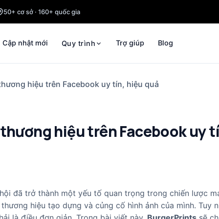
50+ cơ sở · 160+ quốc gia
Cập nhật mới
Trợ giúp
Blog
Quy trình
thương hiệu trên Facebook uy tín, hiệu quả
 thương hiệu trên Facebook uy tí
ội đã trở thành một yếu tố quan trọng trong chiến lược ma
hương hiệu tạo dựng và củng cố hình ảnh của mình. Tuy nh
i là điều đơn giản. Trong bài viết này,
BurgerPrints
sẽ ch