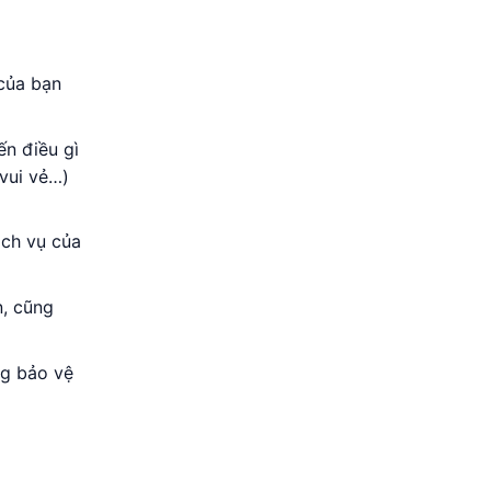
 của bạn
ến điều gì
 vui vẻ…)
ịch vụ của
n, cũng
ng bảo vệ