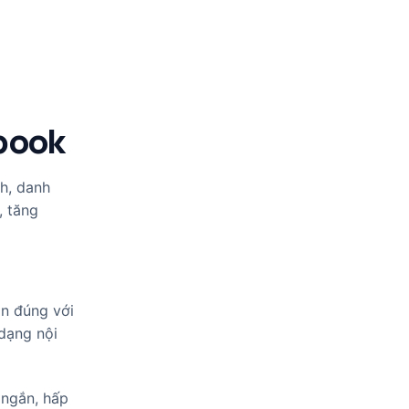
ebook
h, danh
, tăng
ận đúng với
dạng nội
 ngắn, hấp