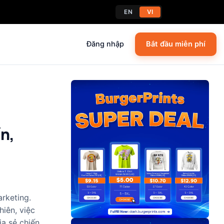
EN
VI
Đăng nhập
Bắt đầu miễn phí
n,
rketing.
iên, việc
ia sẻ chiến