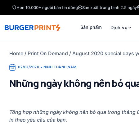
Skip
Hơn 10.000+ người bán tin dùng
Sản xuất trung bình 2.5 ngày
to
content
Sản phẩm
Dịch vụ
Home
/
Print On Demand
/
August 2020 special days y
02/07/2020
,
•
NINH THÀNH NAM
Những ngày không nên bỏ qua
Tổng hợp những ngày không nên bỏ qua trong tháng 8.
in theo yêu cầu của bạn.