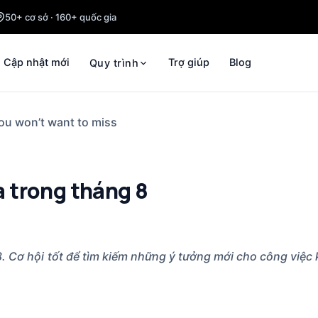
50+ cơ sở · 160+ quốc gia
Cập nhật mới
Trợ giúp
Blog
Quy trình
ou won’t want to miss
 trong tháng 8
 Cơ hội tốt để tìm kiếm những ý tưởng mới cho công việc