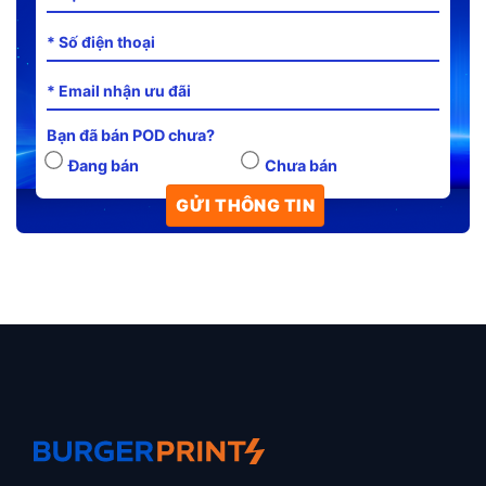
Bạn đã bán POD chưa?
Đang bán
Chưa bán