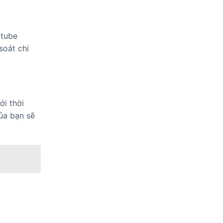
utube
soát chi
ới thời
ủa bạn sẽ