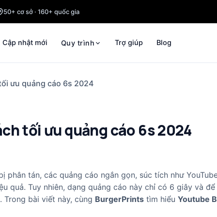
50+ cơ sở · 160+ quốc gia
Cập nhật mới
Trợ giúp
Blog
Quy trình
tối ưu quảng cáo 6s 2024
ch tối ưu quảng cáo 6s 2024
bị phân tán, các quảng cáo ngắn gọn, súc tích như YouTu
u quả. Tuy nhiên, dạng quảng cáo này chỉ có 6 giây và để 
. Trong bài viết này, cùng
BurgerPrints
tìm hiểu
Youtube 