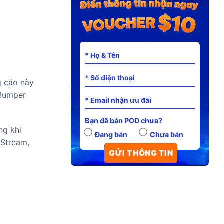
g cáo này
 Bumper
Bạn đã bán POD chưa?
ng khi
Đang bán
Chưa bán
-Stream,