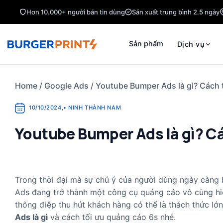
Skip
Hơn 10.000+ người bán tin dùng
Sản xuất trung bình 2.5 ngày
to
content
Sản phẩm
Dịch vụ
Home
/
Google Ads
/
Youtube Bumper Ads là gì? Cách 
10/10/2024
,
•
NINH THÀNH NAM
Youtube Bumper Ads là gì? Cá
Trong thời đại mà sự chú ý của người dùng ngày càng 
Ads đang trở thành một công cụ quảng cáo vô cùng hiệ
thông điệp thu hút khách hàng có thể là thách thức lớn
Ads là gì
và cách tối ưu quảng cáo 6s nhé.