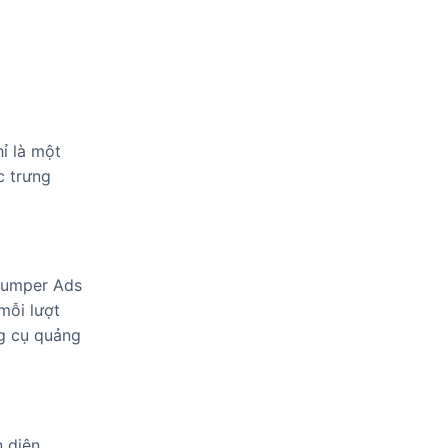
ỉ là một
c trưng
 Bumper Ads
mỗi lượt
ng cụ quảng
n diện