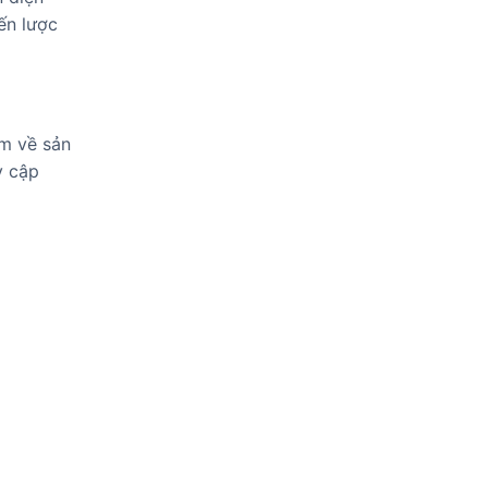
ến lược
êm về sản
y cập