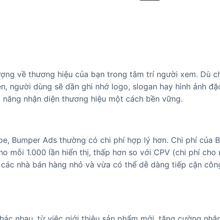
ượng về thương hiệu của bạn trong tâm trí người xem. Dù ch
n, người dùng sẽ dần ghi nhớ logo, slogan hay hình ảnh đặ
ả năng nhận diện thương hiệu một cách bền vững.
be, Bumper Ads thường có chi phí hợp lý hơn. Chi phí của
ho mỗi 1.000 lần hiển thị, thấp hơn so với CPV (chi phí cho 
p các nhà bán hàng nhỏ và vừa có thể dễ dàng tiếp cận cô
ác nhau, từ việc giới thiệu sản phẩm mới, tăng cường nhậ