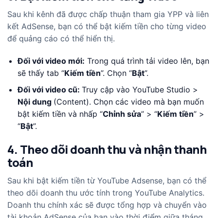
Sau khi kênh đã được chấp thuận tham gia YPP và liên
kết AdSense, bạn có thể bật kiếm tiền cho từng video
để quảng cáo có thể hiển thị.
Đối với video mới:
Trong quá trình tải video lên, bạn
sẽ thấy tab “
Kiếm tiền
”. Chọn “
Bật
”.
Đối với video cũ:
Truy cập vào YouTube Studio >
Nội dung
(Content). Chọn các video mà bạn muốn
bật kiếm tiền và nhấp “
Chỉnh sửa
” > “
Kiếm tiền
” >
“
Bật
”.
4. Theo dõi doanh thu và nhận thanh
toán
Sau khi bật kiếm tiền từ YouTube Adsense, bạn có thể
theo dõi doanh thu ước tính trong YouTube Analytics.
Doanh thu chính xác sẽ được tổng hợp và chuyển vào
tài khoản AdSense của bạn vào thời điểm giữa tháng