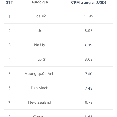
Quốc gia
STT
CPM trung vị (USD)
Hoa Kỳ
11.95
1
Úc
8.93
2
3
Na Uy
8.19
Thụy Sĩ
8.02
4
Vương quốc Anh
5
7.60
6
Đan Mạch
7.43
New Zealand
6.72
7
Canada
8
6.65