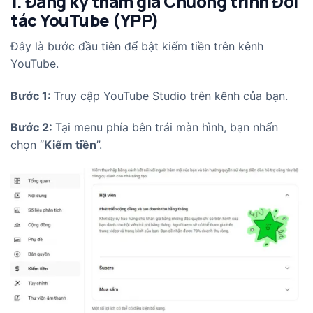
1. Đăng ký tham gia Chương trình Đối
tác YouTube (YPP)
Đây là bước đầu tiên để bật kiếm tiền trên kênh
YouTube.
Bước 1:
Truy cập YouTube Studio trên kênh của bạn.
Bước 2:
Tại menu phía bên trái màn hình, bạn nhấn
chọn “
Kiếm tiền
”.