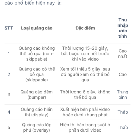
cáo phổ biến hiện nay là:
Thu
nhập
Loại quảng cáo
Đặc điểm
STT
ước
tính
Quảng cáo không
Thời lượng 15–20 giây,
Cao
thể bỏ qua (non-
bắt buộc xem hết trước
1
nhất
skippable)
khi vào video
Quảng cáo có thể
Xem tối thiểu 5 giây, sau
bỏ qua
đó người xem có thể bỏ
Cao
2
(skippable)
qua
Quảng cáo đệm
Thời lượng 6 giây, không
Trung
3
(bumper)
thể bỏ qua
bình
Quảng cáo hiển
Xuất hiện bên phải video
4
Thấp
thị (display)
hoặc dưới khung phát
Quảng cáo lớp
Hiển thị bán trong suốt ở
5
Thấp
phủ (overlay)
phần dưới video