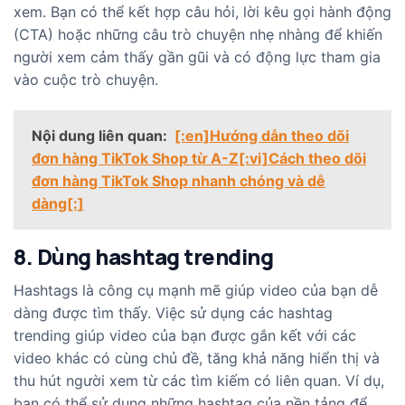
xem. Bạn có thể kết hợp câu hỏi, lời kêu gọi hành động
(CTA) hoặc những câu trò chuyện nhẹ nhàng để khiến
người xem cảm thấy gần gũi và có động lực tham gia
vào cuộc trò chuyện.
Nội dung liên quan:
[:en]Hướng dẫn theo dõi
đơn hàng TikTok Shop từ A-Z[:vi]Cách theo dõi
đơn hàng TikTok Shop nhanh chóng và dễ
dàng[:]
8. Dùng hashtag trending
Hashtags là công cụ mạnh mẽ giúp video của bạn dễ
dàng được tìm thấy. Việc sử dụng các hashtag
trending giúp video của bạn được gắn kết với các
video khác có cùng chủ đề, tăng khả năng hiển thị và
thu hút người xem từ các tìm kiếm có liên quan. Ví dụ,
bạn có thể sử dụng những hashtag của nền tảng để