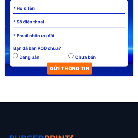
Bạn đã bán POD chưa?
Đang bán
Chưa bán