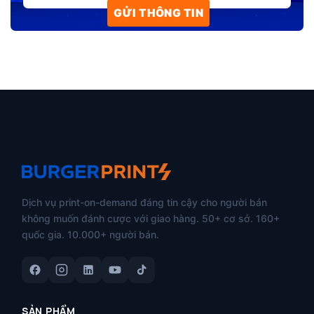
Dịch vụ print-on-demand đáng tin cậy cho người bán
không muốn đánh cược với giao hàng. 50+ cơ sở. 160+
quốc gia. 10.000+ người bán.
SẢN PHẨM