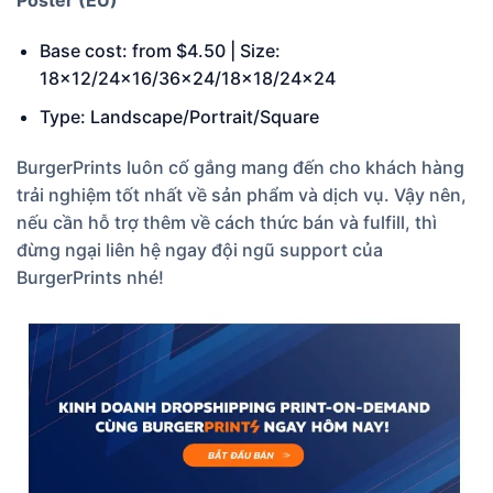
Poster (EU)
Base cost: from $4.50 | Size:
18×12/24×16/36×24/18×18/24×24
Type: Landscape/Portrait/Square
BurgerPrints luôn cố gắng mang đến cho khách hàng
trải nghiệm tốt nhất về sản phẩm và dịch vụ. Vậy nên,
nếu cần hỗ trợ thêm về cách thức bán và fulfill, thì
đừng ngại liên hệ ngay đội ngũ support của
BurgerPrints nhé!