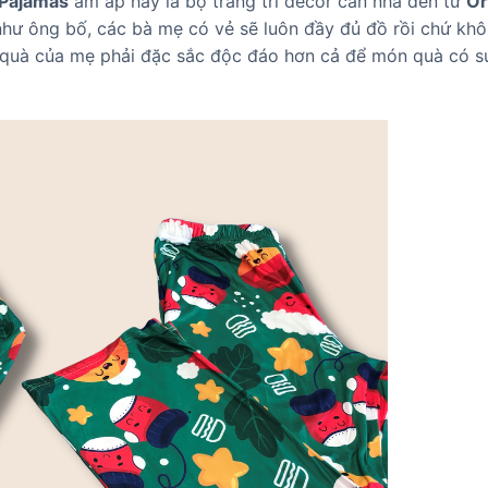
Pajamas
ấm áp hay là bộ trang trí decor căn nhà đến từ
Or
như ông bố, các bà mẹ có vẻ sẽ luôn đầy đủ đồ rồi chứ kh
o quà của mẹ phải đặc sắc độc đáo hơn cả để món quà có 