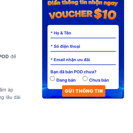
 POD
để
Bạn đã bán POD chưa?
Đang bán
Chưa bán
ấm áp
g lâu dài