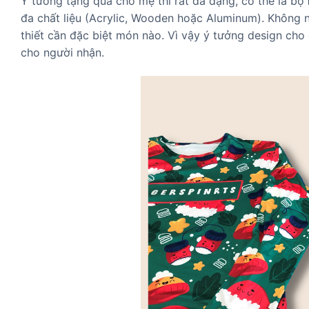
Ý tưởng tặng quà cho mẹ thì rất đa dạng, có thể là bộ
đa chất liệu (Acrylic, Wooden hoặc Aluminum). Không 
thiết cần đặc biệt món nào. Vì vậy ý tưởng design ch
cho người nhận.