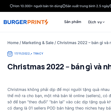
Skip
Hơn 10.000+ người bán tin dùng
Sản xuất trung bình 2.5 ngày
to
content
Sản phẩm
Dịch vụ
Home
/
Marketing & Sale
/
Christmas 2022 – bán gì và 
17/11/2022
,
•
TRACY
Christmas 2022 – bán gì và n
Christmas không phải dịp để mọi người tặng quà nhau 
thể mở ra cho bạn, một nhà bán lẻ online (sellers), có
sở để bạn “theo đuổi” “bán lại” vào các dịp tặng quà kh
có đang là 01 sellers POD bán hàng theo niches hay bá