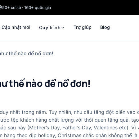
50+ cơ sở · 160+ quốc gia
Cập nhật mới
Trợ giúp
Blog
Quy trình
như thế nào để nổ đơn!
hư thế nào để nổ đơn!
duy nhất trong năm. Tuy nhiên, nhu cầu tăng đột biến vào 
 được tệp khách hàng chất lượng với thói quen tặng quà, tạo
ác sau này (Mother’s Day, Father’s Day, Valentines etc). Vì 
n hàng theo dịp holiday, Christmas chắc chắn không thể là