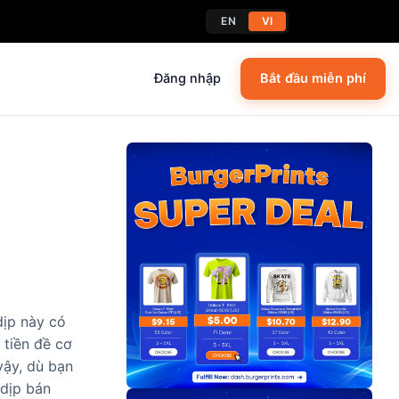
EN
VI
Đăng nhập
Bắt đầu miễn phí
dịp này có
 tiền đề cơ
vậy, dù bạn
 dịp bán