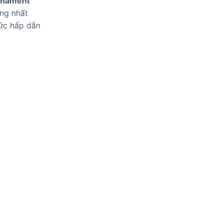
nament
ông nhất
sức hấp dẫn