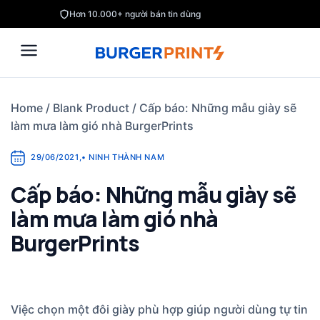
Skip
Hơn 10.000+ người bán tin dùng
to
content
Home
/
Blank Product
/
Cấp báo: Những mẫu giày sẽ
làm mưa làm gió nhà BurgerPrints
29/06/2021
,
•
NINH THÀNH NAM
Cấp báo: Những mẫu giày sẽ
làm mưa làm gió nhà
BurgerPrints
Việc chọn một đôi giày phù hợp giúp người dùng tự tin