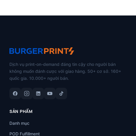
Dịch vụ print-on-demand đáng tin cậy cho người bán
không muốn đánh cược với giao hàng. 50+ cơ sở. 160+
quốc gia. 10.000+ người bán.
SẢN PHẨM
Danh mục
POD Fulfillment